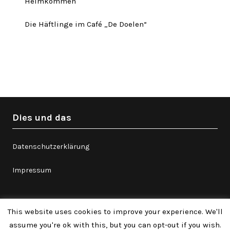
Heimkommen
Die Häftlinge im Café „De Doelen“
Twitter
Facebook
Instagram
Link
Dies und das
Datenschutzerklärung
Impressum
This website uses cookies to improve your experience. We'll
©2026 //Schluckepuck//
| Theme by
assume you're ok with this, but you can opt-out if you wish.