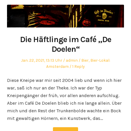
Die Häftlinge im Café „De
Doelen“
Posted
Author
Posted
Jan. 22, 2021, 13:13 Uhr
admin
Bier
,
Bier-Lokal:
on
in
Amsterdam
1 Reply
Diese Kneipe war mir seit 2004 lieb und wenn ich hier
war, saß ich nur an der Theke. Ich war der Typ
Kneipengänger der früh, vor allen anderen aufschlug.
Aber im Café De Doelen blieb ich nie lange allein. Über
mich und den Rest der Trunkenbolde wachte ein Bock
mit gewaltigen Hörnern, ein Kunstwerk, das…