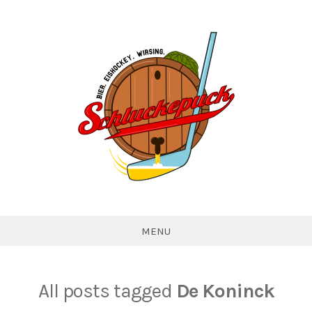
Skip
to
content
//Schluckepuck//
MENU
All posts tagged
De Koninck