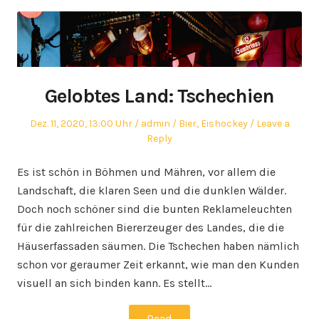
Gelobtes Land: Tschechien
Posted
Author
Posted
Dez. 11, 2020, 13:00 Uhr
admin
Bier
,
Eishockey
Leave a
on
in
Reply
Es ist schön in Böhmen und Mähren, vor allem die
Landschaft, die klaren Seen und die dunklen Wälder.
Doch noch schöner sind die bunten Reklameleuchten
für die zahlreichen Biererzeuger des Landes, die die
Häuserfassaden säumen. Die Tschechen haben nämlich
schon vor geraumer Zeit erkannt, wie man den Kunden
visuell an sich binden kann. Es stellt…
Read