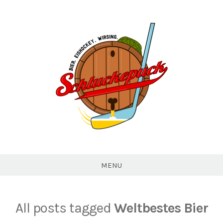
Skip
to
content
//Schluckepuck//
MENU
All posts tagged
Weltbestes Bier