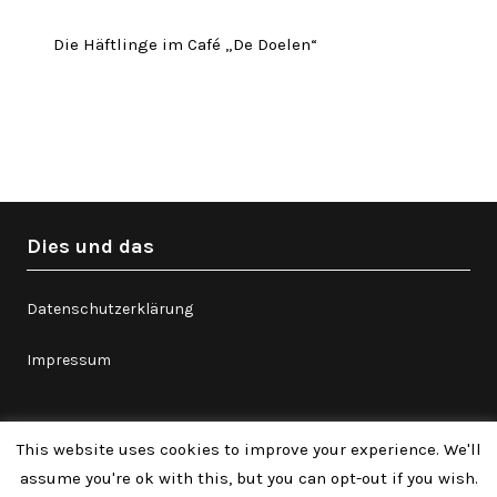
Die Häftlinge im Café „De Doelen“
Twitter
Facebook
Instagram
Link
Dies und das
Datenschutzerklärung
Impressum
This website uses cookies to improve your experience. We'll
©2026 //Schluckepuck//
| Theme by
assume you're ok with this, but you can opt-out if you wish.