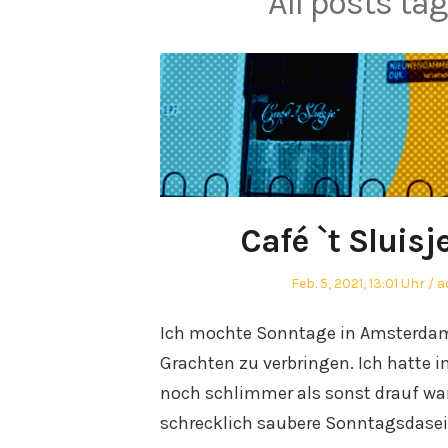
All posts ta
Café `t Sluis
Posted
A
Feb. 5, 2021, 13:01 Uhr
a
on
Ich mochte Sonntage in Amsterdam. 
Grachten zu verbringen. Ich hatte 
noch schlimmer als sonst drauf ware
schrecklich saubere Sonntagsdasei