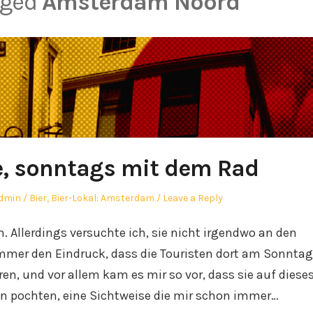
gged
Amsterdam Noord
je, sonntags mit dem Rad
uthor
Posted
dmin
Bier
,
Bier-Lokal: Amsterdam
Leave a Reply
in
Allerdings versuchte ich, sie nicht irgendwo an den
immer den Eindruck, dass die Touristen dort am Sonntag
n, und vor allem kam es mir so vor, dass sie auf diese
n pochten, eine Sichtweise die mir schon immer…