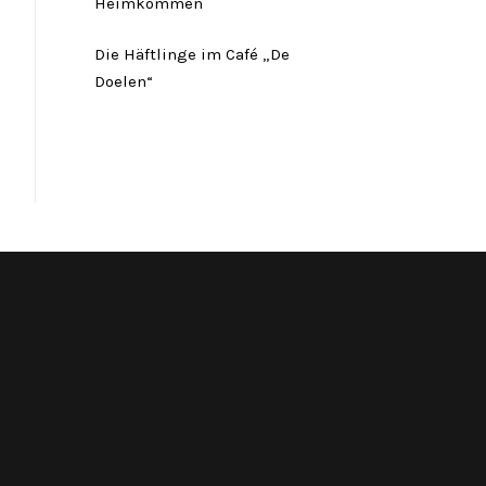
Heimkommen
Die Häftlinge im Café „De
Doelen“
Twitter
Facebook
Instagram
Link