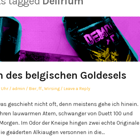
ts tagged
Delirium
m des belgischen Goldesels
Author
Posted
3 Uhr
admin
Bier
,
ff.
,
Wirsing
Leave a Reply
in
 Das geschieht nicht oft, denn meistens gehe ich hinein.
e ihren lauwarmen Atem, schwanger von Duett 100 und
Morgen. Im Odor der Kneipe hingen zwei echte Originale
die geäderten Alkiaugen versonnen in die…