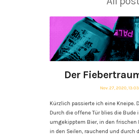
All pos
Der Fiebertrau
Posted
Nov. 27, 2020, 13:0
on
Kürzlich passierte ich eine Kneipe.
Durch die offene Tür blies die Bud
umgekipptem Bier, in den frischen 
in den Seilen, rauchend und durch 