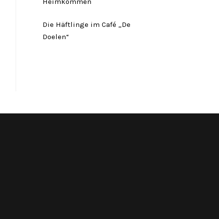
Heimkommen
Die Häftlinge im Café „De
Doelen“
Twitter
Facebook
Instagram
Link