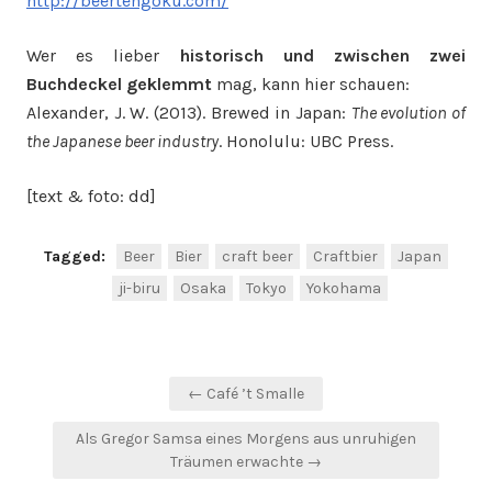
http://beertengoku.com/
Wer es lieber
historisch und zwischen zwei
Buchdeckel geklemmt
mag, kann hier schauen:
Alexander, J. W. (2013). Brewed in Japan:
The evolution of
the Japanese beer industry
. Honolulu: UBC Press.
[text & foto: dd]
Tagged:
Beer
Bier
craft beer
Craftbier
Japan
ji-biru
Osaka
Tokyo
Yokohama
Beitragsnavigation
← Café ’t Smalle
Als Gregor Samsa eines Morgens aus unruhigen
Träumen erwachte →