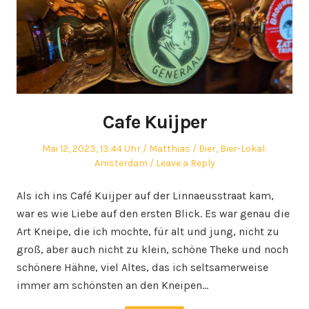
Cafe Kuijper
Posted
Author
Posted
Mai 12, 2023, 13:44 Uhr
Matthias
Bier
,
Bier-Lokal:
on
in
Amsterdam
Leave a Reply
Als ich ins Café Kuijper auf der Linnaeusstraat kam,
war es wie Liebe auf den ersten Blick. Es war genau die
Art Kneipe, die ich mochte, für alt und jung, nicht zu
groß, aber auch nicht zu klein, schöne Theke und noch
schönere Hähne, viel Altes, das ich seltsamerweise
immer am schönsten an den Kneipen…