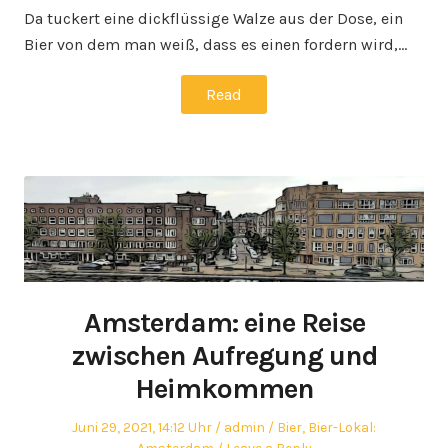
Da tuckert eine dickflüssige Walze aus der Dose, ein
Bier von dem man weiß, dass es einen fordern wird,…
Read
Amsterdam: eine Reise
zwischen Aufregung und
Heimkommen
Posted
Author
Posted
Juni 29, 2021, 14:12 Uhr
admin
Bier
,
Bier-Lokal:
on
in