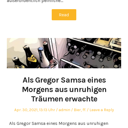
außerordentlich peinliche…
Read
Als Gregor Samsa eines
Morgens aus unruhigen
Träumen erwachte
Posted
Author
Posted
Apr. 30, 2021, 13:13 Uhr
admin
Bier
,
ff.
Leave a Reply
on
in
Als Gregor Samsa eines Morgens aus unruhigen