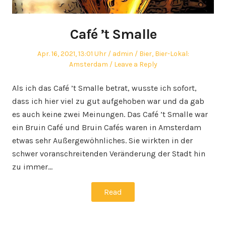
Café ’t Smalle
Posted
Author
Posted
Apr. 16, 2021, 13:01 Uhr
admin
Bier
,
Bier-Lokal:
on
in
Amsterdam
Leave a Reply
Als ich das Café ’t Smalle betrat, wusste ich sofort,
dass ich hier viel zu gut aufgehoben war und da gab
es auch keine zwei Meinungen. Das Café ’t Smalle war
ein Bruin Café und Bruin Cafés waren in Amsterdam
etwas sehr Außergewöhnliches. Sie wirkten in der
schwer voranschreitenden Veränderung der Stadt hin
zu immer…
Read