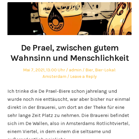
De Prael, zwischen gutem
Wahnsinn und Menschlichkeit
Posted
Author
Posted
Mai 7, 2021, 13:00 Uhr
admin
Bier
,
Bier-Lokal:
on
in
Amsterdam
Leave a Reply
Ich trinke die De Prael-Biere schon jahrelang und
wurde noch nie enttäuscht, war aber bisher nur einmal
direkt in der Brauerei, um dort an der Theke für eine
sehr lange Zeit Platz zu nehmen. Die Brauerei befindet
sich im De Wallen, also in Amsterdams Rotlichtviertel,
einem Viertel, in dem einem die seltsame und