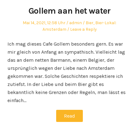
Gollem aan het water
Posted
Author
Posted
Mai 14, 2021, 12:58 Uhr
admin
Bier
,
Bier-Lokal:
on
in
Amsterdam
Leave a Reply
Ich mag dieses Cafe Gollem besonders gern. Es war
mir gleich von Anfang an sympathisch. Vielleicht lag
das an dem netten Barmann, einem Belgier, der
ursprünglich wegen der Liebe nach Amsterdam
gekommen war. Solche Geschichten respektiere ich
zutiefst. In der Liebe und beim Bier gibt es
bekanntlich keine Grenzen oder Regeln, man lässt es
einfach…
Read