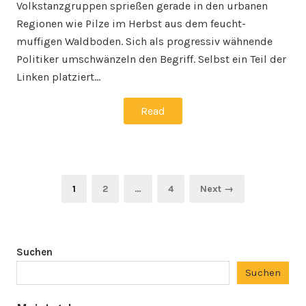
Volkstanzgruppen sprießen gerade in den urbanen
Regionen wie Pilze im Herbst aus dem feucht-
muffigen Waldboden. Sich als progressiv wähnende
Politiker umschwänzeln den Begriff. Selbst ein Teil der
Linken platziert…
Read
Seitennummerierung
Page
Page
Page
1
2
…
4
Next →
der
Beiträge
Suchen
Suchen