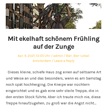
Mit ekelhaft schönem Frühling
auf der Zunge
Posted
Author
Posted
Apr. 9, 2021, 13:05 Uhr
admin
Bier
,
Bier-Lokal:
on
in
Amsterdam
Leave a Reply
Dieses kleine, schiefe Haus zog einen auf seltsame Art
und Weise an und das besonders, wenn es am Samstag
noch spät hochherging. Die Kneipe war nüchtern
eingerichtet und es gab eine sehr steile Treppe, die in
den ersten Stock führte. Aber ich traute mich nie, diese
Treppe hinaufzugehen, zu groß war die Angst nicht…